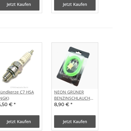
Jetzt Kaufen
Jetzt Kaufen
Zündkerze C7 HSA
NEON GRÜNER
(NGK)
BENZINSCHLAUCH
100cm mit
5,50 €
*
8,90 €
*
BENZINFILTER im
SET
Jetzt Kaufen
Jetzt Kaufen