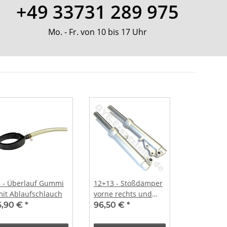
+49 33731 289 975
Mo. - Fr. von 10 bis 17 Uhr
8 - Überlauf Gummi
12+13 - Stoßdämper
mit Ablaufschlauch
vorne rechts und
links
6,90 €
*
96,50 €
*