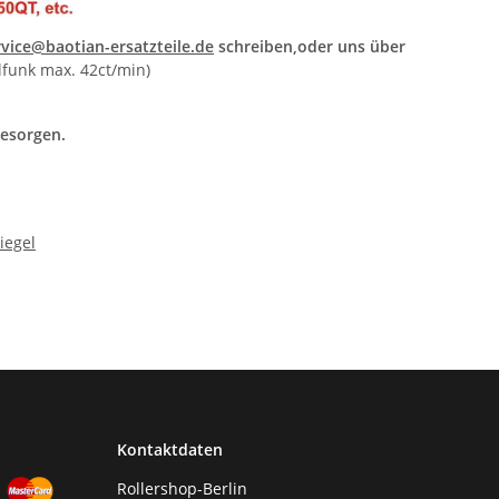
rvice@baotian-ersatzteile.de
schreiben,oder uns über
lfunk max. 42ct/min)
besorgen.
Kontaktdaten
Rollershop-Berlin