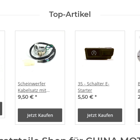
Top-Artikel
Scheinwerfer
35 - Schalter E-
Kabelsatz mit
Starter
Lampenfassungen -
9,50 €
*
5,50 €
*
Retro Cruiser QT-E
u.a.
Jetzt Kaufen
Jetzt Kaufen