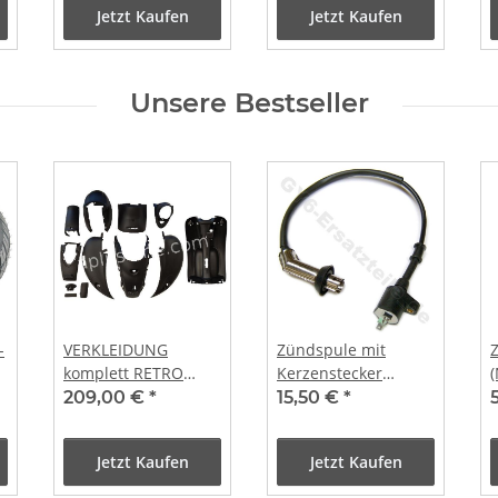
Jetzt Kaufen
Jetzt Kaufen
Ritzel, Feder &
Fight 50, LC,
Kickstarterarm
wassergekühlt
Wasserpumpendeckel
Unsere Bestseller
-
VERKLEIDUNG
Zündspule mit
komplett RETRO
Kerzenstecker
STAR, YY50QT-
(Metall)
209,00 €
*
15,50 €
*
15/BT49QT-11 -
MATT SCHWARZ
Jetzt Kaufen
Jetzt Kaufen