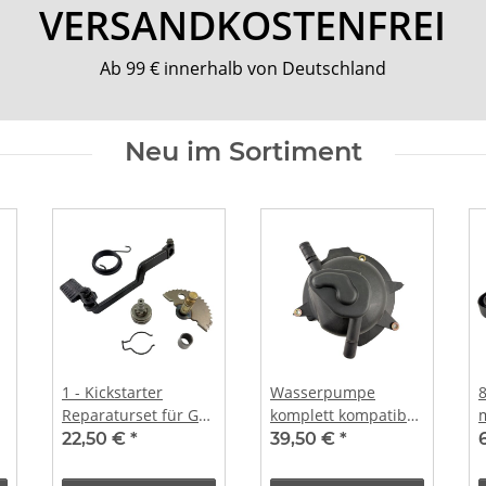
VERSANDKOSTENFREI
Ab 99 € innerhalb von Deutschland
Neu im Sortiment
1 - Kickstarter
Wasserpumpe
Reparaturset für GY6
komplett kompatibel
4-Takt 50ccm
für Peugeot stehend
22,50 €
*
39,50 €
*
139QMA China,
Speedfight 1 / 2, S1,
Kickstarterwelle,
E1, E2, 307 WRC, X-