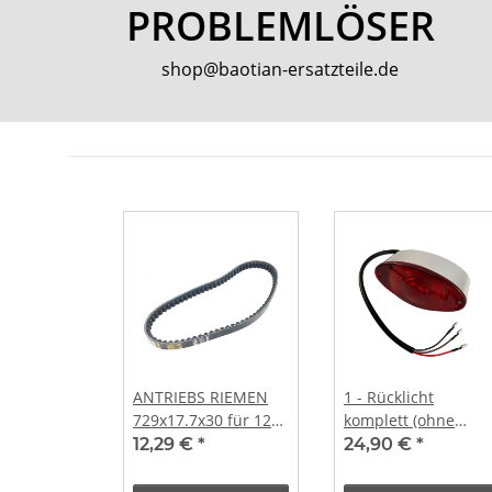
PROBLEMLÖSER
shop@baotian-ersatzteile.de
ANTRIEBS RIEMEN
1 - Rücklicht
729x17.7x30 für 12"
komplett (ohne
43cm für BAOTIAN
Halter) -3 Kabel
12,29 €
*
24,90 €
*
REX YY50QT JL50QT
REX RS 900 4-TAKT