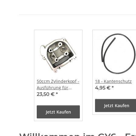
50ccm Zylinderkopf -
18 - Kantenschutz
Ausführung für
4,95 €
*
längere Ventile ohne
23,50 €
*
SLS Anschluss
Jetzt Kaufen
Jetzt Kaufen